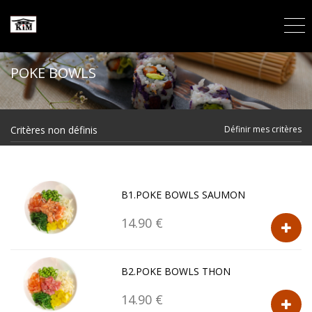
POKE BOWLS
Critères non définis
Définir mes critères
B1.POKE BOWLS SAUMON
14.90 €
B2.POKE BOWLS THON
14.90 €