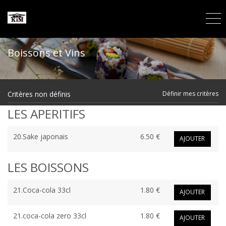
Boissons et Vins
Critères non définis
Définir mes critères
LES APERITIFS
20.Sake japonais
6.50 €
AJOUTER
LES BOISSONS
21.Coca-cola 33cl
1.80 €
AJOUTER
21.coca-cola zero 33cl
1.80 €
AJOUTER